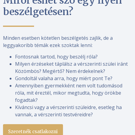
Miről eshet szó egy ilyen
beszélgetésen?
Minden esetben kötetlen beszélgetés zajlik, de a
leggyakoribb témák ezek szoktak lenni:
Fontosnak tartod, hogy beszélj róla?
Milyen érzéseket táplálsz a vérszerinti szülei iránt
Közömbös? Megértő? Nem érdekelnek?
Gondoltál valaha arra, hogy miért pont Te?
Amennyiben gyermekként nem volt tudomásod
róla, mit éreztél, mikor megtudta, hogy örökbe
fogadtak?
Kíváncsi vagy a vérszerinti szüleidre, esetleg ha
vannak, a vérszerinti testvéreidre?
Szeretnék csatlakozni