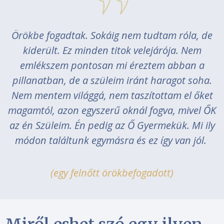
Örökbe fogadtak. Sokáig nem tudtam róla, de
kiderült. Ez minden titok velejárója. Nem
emlékszem pontosan mi éreztem abban a
pillanatban, de a szüleim iránt haragot soha.
Nem mentem világgá, nem taszítottam el őket
magamtól, azon egyszerű oknál fogva, mivel ŐK
az én Szüleim. Én pedig az Ő Gyermekük. Mi ily
módon találtunk egymásra és ez így van jól.
(egy felnőtt örökbefogadott)