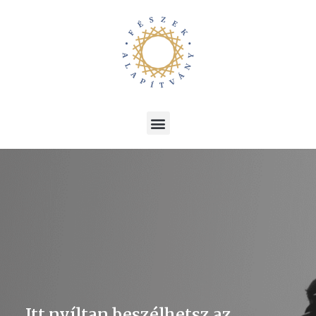
Itt nyíltan beszélhetsz az