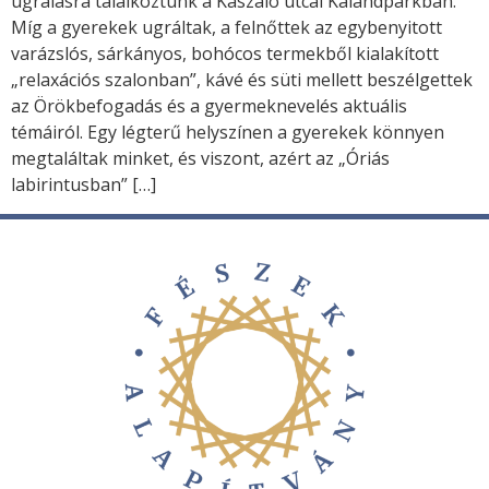
ugrálásra találkoztunk a Kaszáló utcai Kalandparkban.
Míg a gyerekek ugráltak, a felnőttek az egybenyitott
varázslós, sárkányos, bohócos termekből kialakított
„relaxációs szalonban”, kávé és süti mellett beszélgettek
az Örökbefogadás és a gyermeknevelés aktuális
témáiról. Egy légterű helyszínen a gyerekek könnyen
megtaláltak minket, és viszont, azért az „Óriás
labirintusban” […]