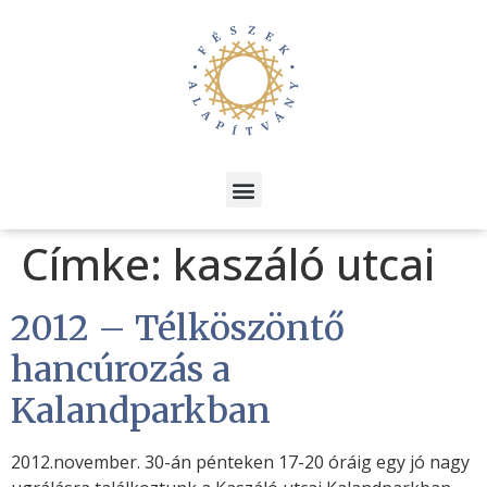
Címke:
kaszáló utcai
2012 – Télköszöntő
hancúrozás a
Kalandparkban
2012.november. 30-án pénteken 17-20 óráig egy jó nagy