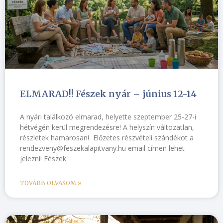
ELMARAD!! Fészek nyár – június 12-14
A nyári találkozó elmarad, helyette szeptember 25-27-i
hétvégén kerül megrendezésre! A helyszín változatlan,
részletek hamarosan! Előzetes részvételi szándékot a
rendezveny@feszekalapitvany.hu email címen lehet
jelezni! Fészek
TOVÁBB OLVASOM »