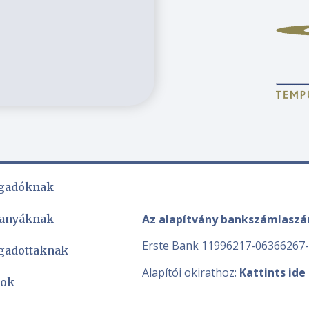
gadóknak
Az alapítvány bankszámlasz
 anyáknak
Erste Bank 11996217-06366267
gadottaknak
Alapítói okirathoz:
Kattints ide
sok