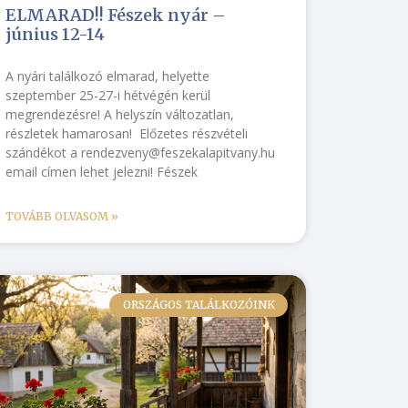
ELMARAD!! Fészek nyár –
június 12-14
A nyári találkozó elmarad, helyette
szeptember 25-27-i hétvégén kerül
megrendezésre! A helyszín változatlan,
részletek hamarosan! Előzetes részvételi
szándékot a rendezveny@feszekalapitvany.hu
email címen lehet jelezni! Fészek
TOVÁBB OLVASOM »
ORSZÁGOS TALÁLKOZÓINK