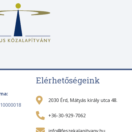
Elérhetőségeink
áma:
2030 Érd, Mátyás király utca 48.
-10000018
+36-30-929-7062
info@feszekalapitvany.hu