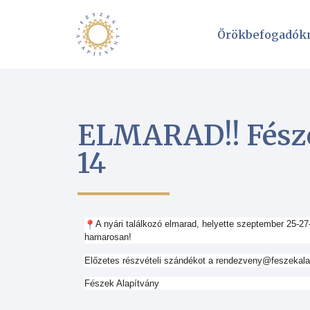
Örökbefogadók
ELMARAD!! Fésze
14
A nyári találkozó elmarad, helyette szeptember 25-27
hamarosan!
Előzetes részvételi szándékot a rendezveny@feszekalapi
Fészek Alapítvány