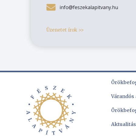
info@feszekalapitvany.hu
Üzenetet írok >>
Örökbefo
Várandós
Örökbefo
Aktualitá