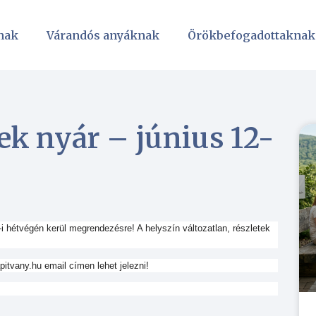
nak
Várandós anyáknak
Örökbefogadottaknak
k nyár – június 12-
-i hétvégén kerül megrendezésre! A helyszín változatlan, részletek
tvany.hu email címen lehet jelezni!