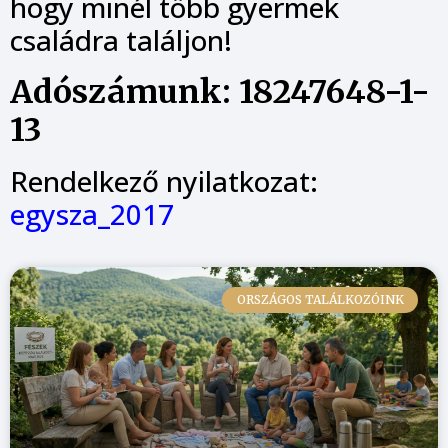
hogy minél több gyermek
családra találjon!
Adószámunk: 18247648-1-
13
Rendelkező nyilatkozat:
egysza_2017
ORSZÁGOS TALÁLKOZÓINK