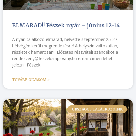
ELMARAD!! Fészek nyár – június 12-14
A nyári találkozó elmarad, helyette szeptember 25-27-i
hétvégén kerül megrendezésre! A helyszín változatlan,
részletek hamarosan! Előzetes részvételi szándékot a
rendezveny@feszekalapitvany.hu email címen lehet
jelezni! Fészek
TOVÁBB OLVASOM »
ORSZÁGOS TALÁLKOZÓINK