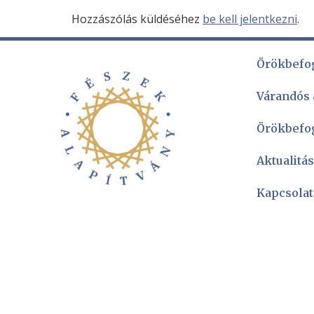
Hozzászólás küldéséhez
be kell jelentkezni
.
Örökbefo
Várandós
Örökbefo
Aktualitá
Kapcsolat