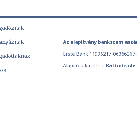
gadóknak
Az alapítvány bankszámlasz
 anyáknak
Erste Bank 11996217-06366267
gadottaknak
Alapítói okirathoz:
Kattints ide
sok