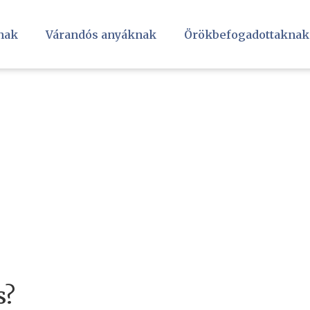
nak
Várandós anyáknak
Örökbefogadottaknak
s?