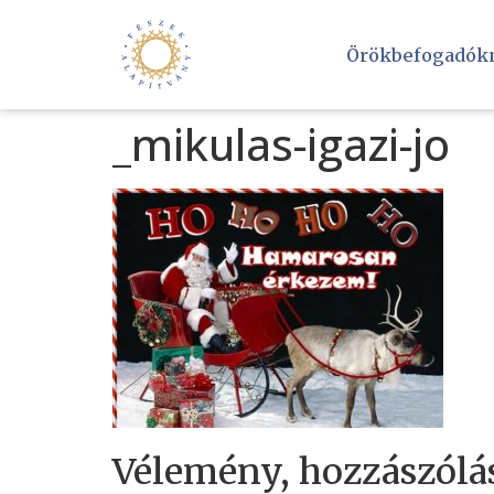
Örökbefogadók
_mikulas-igazi-jo
Vélemény, hozzászólá