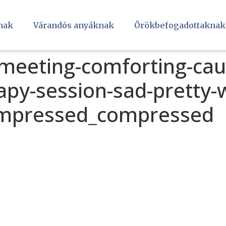
nak
Várandós anyáknak
Örökbefogadottaknak
eeting-comforting-ca
apy-session-sad-pretty
ompressed_compressed