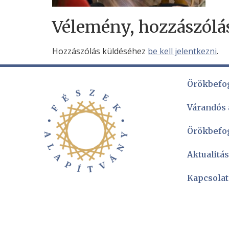
Vélemény, hozzászólá
Hozzászólás küldéséhez
be kell jelentkezni
.
Örökbefo
Várandós
Örökbefo
Aktualitá
Kapcsolat