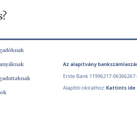
s?
gadóknak
Az alapítvány bankszámlasz
 anyáknak
Erste Bank 11996217-06366267
gadottaknak
Alapítói okirathoz:
Kattints ide
sok