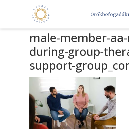
Örökbefogadók
male-member-aa-m
during-group-ther
support-group_c