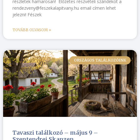
részletek hamarosan! Előzetes részvételi szándékot a
rendezveny@feszekalapitvany.hu email címen lehet
jelezni! Fészek
TOVÁBB OLVASOM »
ORSZÁGOS TALÁLKOZÓINK
Tavaszi találkozó – május 9 –
Szentendrei Skanzen