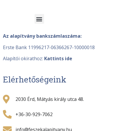
Az alapítvány bankszámlaszáma:
Erste Bank 11996217-06366267-10000018
Alapítói okirathoz:
Kattints ide
Elérhetőségeink
2030 Érd, Mátyás király utca 48.
+36-30-929-7062
info@feszekalapitvany.hu