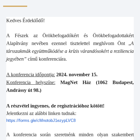
Kedves Érdeklődő!
A Fészek az Örökbefogadókért és Örökbefogadottakért
Alapítvány nevében ezennel tisztelettel meghívom Önt „
A
társszakmák együttműködése a krízis várandósokért a reziliencia
jegyében”
című konferenciára.
A konferencia időpontja:
2024. november 15.
Konferencia helyszíne:
MagNet Ház (1062 Budapest,
Andrássy út 98.)
A részvétel ingyenes, de regisztrációhoz kötött!
Jelentkezni az alábbi linken tudnak:
https://forms.gle/
cMnotobJ1ezypLVC8
A konferencia során szeretnénk minden olyan szakembert