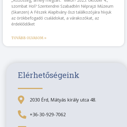
„Közösség, amely megtart.” Mikor? 2025. október 4.,
szombat Hol? Szentendrei Szabadtéri Néprajzi Múzeum
(Skanzen) A Fészek Alapítvány őszi találkozójára hívjuk
az örökbefogadó családokat, a várakozókat, az
érdeklődőket
TOVÁBB OLVASOM »
Elérhetőségeink
2030 Érd, Mátyás király utca 48.
+36-30-929-7062