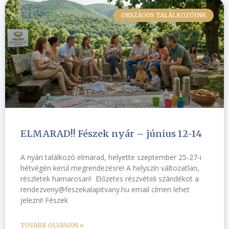
ORSZÁGOS TALÁLKOZÓINK
ELMARAD!! Fészek nyár – június 12-14
A nyári találkozó elmarad, helyette szeptember 25-27-i
hétvégén kerül megrendezésre! A helyszín változatlan,
részletek hamarosan! Előzetes részvételi szándékot a
rendezveny@feszekalapitvany.hu email címen lehet
jelezni! Fészek
TOVÁBB OLVASOM »