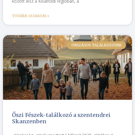
között lesz a Kisalföldi régióban, a
TOVÁBB OLVASOM »
ORSZÁGOS TALÁLKOZÓINK
Őszi Fészek-találkozó a szentendrei
Skanzenben