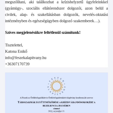
megszólítani, aki találkozhat a krízishelyzetű ügyfeleinkkel
(gyámügy-, szociális ellátórendszer dolgozói, azon belül a
civilek, alap- és szakellátásban dolgozók, nevelés-oktatási
intézményben és egészségügyben dolgozó szakemberek…).
Szíves megjelenésükre feltétlenül számítunk!
Tisztelettel,
Katona Enikő
info@feszekalapitvany.hu
+36307170739