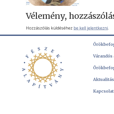
Vélemény, hozzászólá
Hozzászólás küldéséhez
be kell jelentkezni
.
Örökbefo
Várandós
Örökbefo
Aktualitá
Kapcsolat