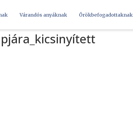
nak
Várandós anyáknak
Örökbefogadottaknak
jára_kicsinyített