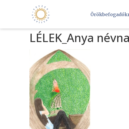
Örökbefogadók
LÉLEK_Anya névnap