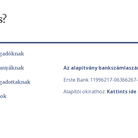
s?
gadóknak
Az alapítvány bankszámlasz
 anyáknak
Erste Bank 11996217-06366267
gadottaknak
Alapítói okirathoz:
Kattints ide
sok